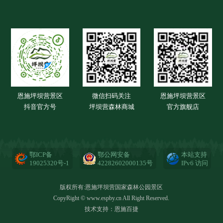
恩施坪坝营景区
微信扫码关注
恩施坪坝营景区
抖音官方号
坪坝营森林商城
官方旗舰店
鄂ICP备
鄂公网安备
本站支持
19025320号-1
42282602000135号
IPv6 访问
版权所有:恩施坪坝营国家森林公园景区
CopyRight © www.espby.cn All Right Reserved.
技术支持：
恩施百捷