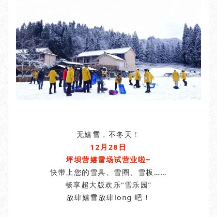
无嬉雪，不冬天！
12月28日
坪坝营嬉雪场试营业啦~
快带上您的雪具、雪圈、雪板……
畅享超大版欢乐“雪乐园”
放肆嬉雪放肆long 吧！